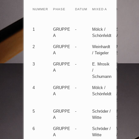
NUMMER
PHASE
DATUM
MIXED A
MIXED B
1
GRUPPE
-
Mölck /
Schmidt /
A
Schönfeldt
Ambrozy
2
GRUPPE
-
Weinhardt
Mölck /
A
/ Teigeler
Schönfeldt
3
GRUPPE
-
E. Mrosik
Schröder /
A
/
Witte
Schumann
4
GRUPPE
-
Mölck /
E. Mrosik
A
Schönfeldt
/
Schumann
5
GRUPPE
-
Schröder /
Mölck /
A
Witte
Schönfeldt
6
GRUPPE
-
Schröder /
Weinhardt
A
Witte
/ Teigeler