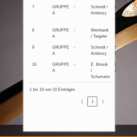
7
GRUPPE
-
Schmidt /
E. Mrosik
A
Ambrozy
/
Schumann
8
GRUPPE
-
Weinhardt
Schmidt /
A
/ Teigeler
Ambrozy
9
GRUPPE
-
Schmidt /
Schröder /
A
Ambrozy
Witte
10
GRUPPE
-
E. Mrosik
Weinhardt
A
/
/ Teigler
Schumann
1 bis 10 von 10 Einträgen
❮
1
❯