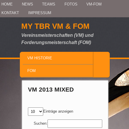
Secondary menu
HOME
Skip to primary content
Skip to secondary content
NEWS
TEAMS
FOTOS
VM-FOM
KONTAKT
IMPRESSUM
MY TBR VM & FOM
Vereinsmeisterschaften (VM) und
Forderungsmeisterschaft (FOM)
MAIN MENU
VM HISTORIE
SKIP TO PRIMARY CONTENT
SKIP TO SECONDARY CONTENT
FOM
VM 2013 MIXED
Einträge anzeigen
Suchen: