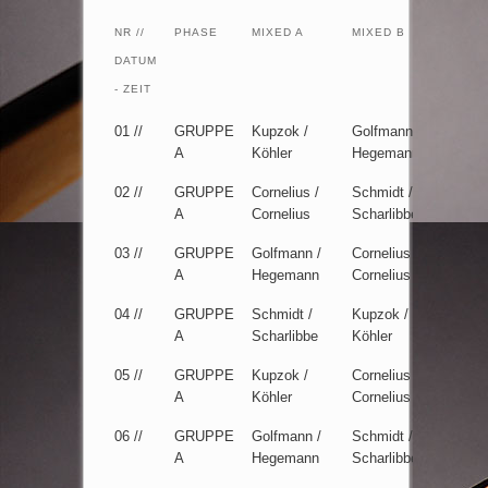
NR //
PHASE
MIXED A
MIXED B
SATZ
DATUM
1
- ZEIT
01 //
GRUPPE
Kupzok /
Golfmann /
-:wo
A
Köhler
Hegemann
02 //
GRUPPE
Cornelius /
Schmidt /
4:6
A
Cornelius
Scharlibbe
03 //
GRUPPE
Golfmann /
Cornelius /
6:2
A
Hegemann
Cornelius
04 //
GRUPPE
Schmidt /
Kupzok /
6:3
A
Scharlibbe
Köhler
05 //
GRUPPE
Kupzok /
Cornelius /
6:0
A
Köhler
Cornelius
06 //
GRUPPE
Golfmann /
Schmidt /
wo:-
A
Hegemann
Scharlibbe