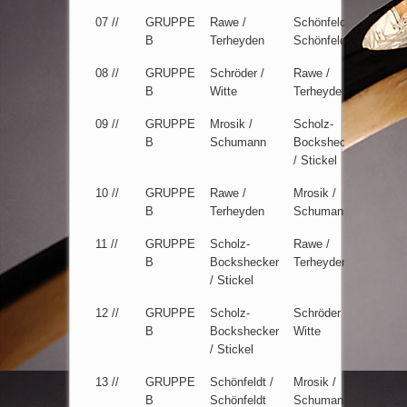
07 //
GRUPPE
Rawe /
Schönfeldt /
5:7
B
Terheyden
Schönfeldt
08 //
GRUPPE
Schröder /
Rawe /
1:6
B
Witte
Terheyden
09 //
GRUPPE
Mrosik /
Scholz-
6:1
B
Schumann
Bockshecker
/ Stickel
10 //
GRUPPE
Rawe /
Mrosik /
7:6
B
Terheyden
Schumann
11 //
GRUPPE
Scholz-
Rawe /
2:6
B
Bockshecker
Terheyden
/ Stickel
12 //
GRUPPE
Scholz-
Schröder /
6:2
B
Bockshecker
Witte
/ Stickel
13 //
GRUPPE
Schönfeldt /
Mrosik /
6:4
B
Schönfeldt
Schumann