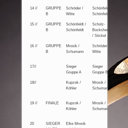
14 //
GRUPPE
Schröder /
Schönfeldt /
wo:
B
Witte
Schönfeldt
15 //
GRUPPE
Schönfeldt /
Scholz-
B
Schönfeldt
Bockshecker
/ Stickel
16 //
GRUPPE
Mrosik /
Schröder /
6:2
B
Schumann
Witte
17//
Sieger
Sieger
Gruppe A
Gruppe B
18//
Kupzok /
Mrosik /
Köhler
Schumann
19 //
FINALE
Kupzok /
Mrosik /
2:6
Köhler
Schumann
20
SIEGER
Elke Mrosik