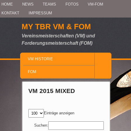
Secondary menu
HOME
Skip to primary content
Skip to secondary content
NEWS
TEAMS
FOTOS
VM-FOM
KONTAKT
IMPRESSUM
MY TBR VM & FOM
Vereinsmeisterschaften (VM) und
Forderungsmeisterschaft (FOM)
MAIN MENU
VM HISTORIE
SKIP TO PRIMARY CONTENT
SKIP TO SECONDARY CONTENT
FOM
VM 2015 MIXED
Einträge anzeigen
Suchen: